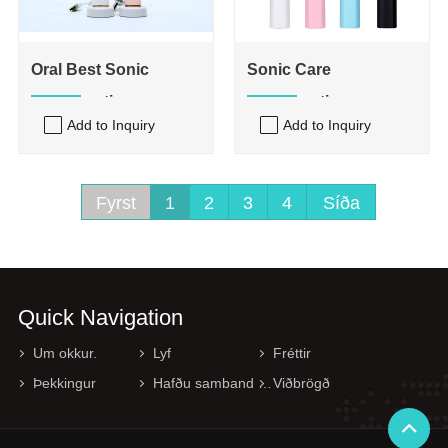
Oral Best Sonic
Sonic Care
Tannbursti
Tannbursti
Add to Inquiry
Add to Inquiry
Fyrst
1
2
3
4
Síða
Quick Navigation
Um okkur.
Lyf
Fréttir
Þekkingur
Hafðu samband við okkur.
Viðbrögð