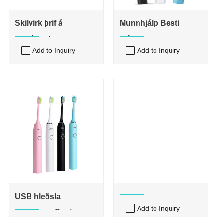
Skilvirk þrif á
Munnhjálp Besti
tannbursta
rafmagns
Add to Inquiry
Add to Inquiry
tannburstinn
USB hleðsla
Add to Inquiry
Rafmagns Sonic